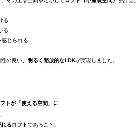
り、その上部空間を活かして
ロフト（小屋裏空間）
を計画。
ける
がる
を感じられる
相性の良い、
明るく開放的なLDK
が実現しました。
ロフトが「使える空間」に
は、
がれるロフト
であること。