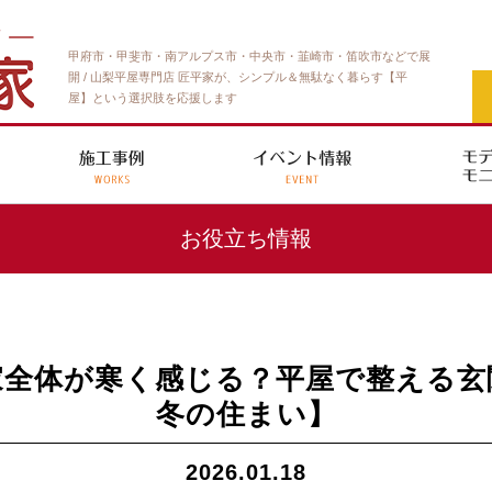
甲府市・甲斐市・南アルプス市・中央市・韮崎市・笛吹市などで展
開 / 山梨平屋専門店 匠平家が、シンプル＆無駄なく暮らす【平
屋】という選択肢を応援します
お役立ち情報
家全体が寒く感じる？平屋で整える玄
冬の住まい】
2026.01.18