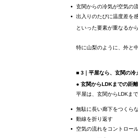
玄関からの冷気が空気の
出入りのたびに温度差を
といった要素が重なるか
特に山梨のように、外と
■ 3｜平屋なら、玄関の
● 玄関からLDKまでの距
平屋は、玄関からLDKま
無駄に長い廊下をつくら
動線を折り返す
空気の流れをコントロー