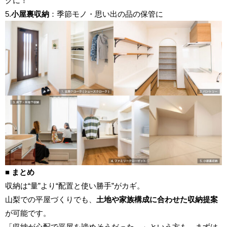
クに！
5.
小屋裏収納
：季節モノ・思い出の品の保管に
■ まとめ
収納は“量”より“配置と使い勝手”がカギ。
山梨での平屋づくりでも、
土地や家族構成に合わせた収納提案
が可能です。
「収納が心配で平屋を諦めそうだった…」という方も、まずは