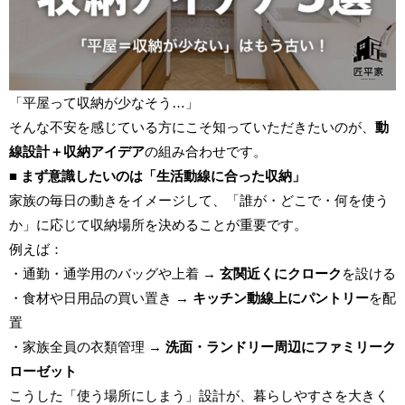
「平屋って収納が少なそう…」
そんな不安を感じている方にこそ知っていただきたいのが、
動
線設計＋収納アイデア
の組み合わせです。
■ まず意識したいのは「生活動線に合った収納」
家族の毎日の動きをイメージして、「誰が・どこで・何を使う
か」に応じて収納場所を決めることが重要です。
例えば：
・通勤・通学用のバッグや上着 →
玄関近くにクローク
を設ける
・食材や日用品の買い置き →
キッチン動線上にパントリー
を配
置
・家族全員の衣類管理 →
洗面・ランドリー周辺にファミリーク
ローゼット
こうした「使う場所にしまう」設計が、暮らしやすさを大きく