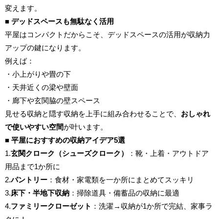
変えます。
■ デッドスペースも無駄なく活用
平屋はコンパクトだからこそ、デッドスペースの活用が収納力
アップの鍵になります。
例えば：
・小上がりや畳の下
・天井近くの梁や壁面
・廊下や玄関脇の壁スペース
見せる収納と隠す収納を上手に組み合わせることで、
おしゃれ
で使いやすい空間
が叶います。
■ 平屋におすすめの収納アイデア5選
1.
玄関クローク（シューズクローク）
：靴・上着・アウトドア
用品まで1か所に
2.
パントリー
：食材・家電類を一か所にまとめてスッキリ
3.
床下・半地下収納
：掃除道具・備蓄品の収納に最適
4.
ファミリークローゼット
：洗濯→収納が1か所で完結、家事ラ